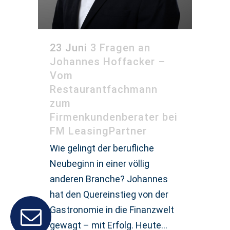
23 Juni
3 Fragen an
Johannes Hoffacker –
Vom
Restaurantfachmann
zum
Firmenkundenberater bei
FM LeasingPartner
Wie gelingt der berufliche
Neubeginn in einer völlig
anderen Branche? Johannes
hat den Quereinstieg von der
Gastronomie in die Finanzwelt
gewagt – mit Erfolg. Heute...