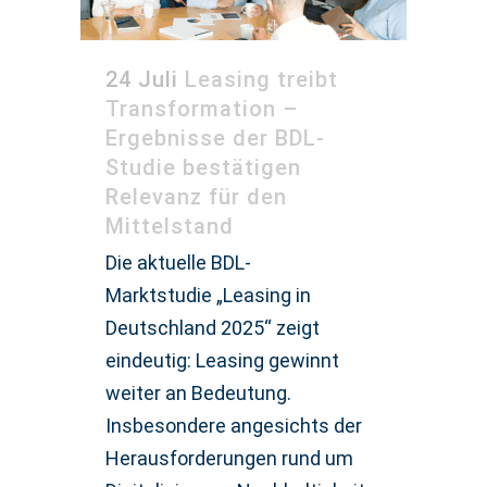
24 Juli
Leasing treibt
Transformation –
Ergebnisse der BDL-
Studie bestätigen
Relevanz für den
Mittelstand
Die aktuelle BDL-
Marktstudie „Leasing in
Deutschland 2025“ zeigt
eindeutig: Leasing gewinnt
weiter an Bedeutung.
Insbesondere angesichts der
Herausforderungen rund um