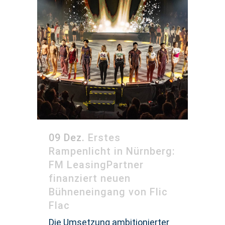
09 Dez.
Erstes
Rampenlicht in Nürnberg:
FM LeasingPartner
finanziert neuen
Bühneneingang von Flic
Flac
Die Umsetzung ambitionierter