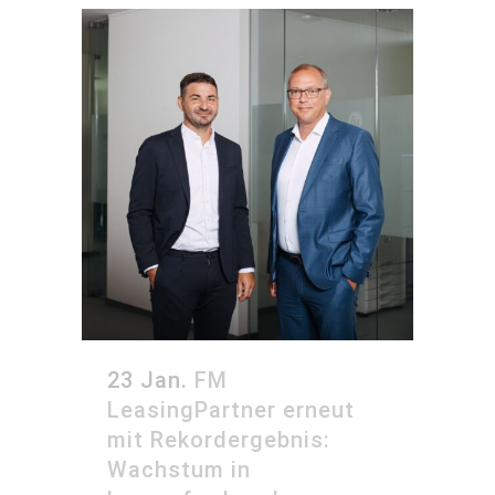
23 Jan.
FM
LeasingPartner erneut
mit Rekordergebnis:
Wachstum in