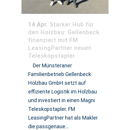
14 Apr.
Starker Hub für
den Holzbau: Gellenbeck
finanziert mit FM
LeasingPartner neuen
Teleskopstapler
Der Münsteraner
Familienbetrieb Gellenbeck
Holzbau GmbH setzt auf
effiziente Logistik im Holzbau
und investiert in einen Magni
Teleskopstapler. FM
LeasingPartner hat als Makler
die passgenaue...