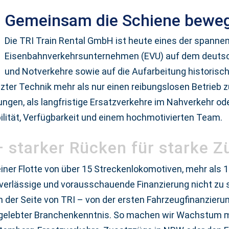
Gemeinsam die Schiene bewe
Die TRI Train Rental GmbH ist heute eines der spanne
Eisenbahnverkehrsunternehmen (EVU) auf dem deutsche
und Notverkehre sowie auf die Aufarbeitung historisch
zter Technik mehr als nur einen reibungslosen Betrieb zu
ungen, als langfristige Ersatzverkehre im Nahverkehr od
bilität, Verfügbarkeit und einem hochmotivierten Team.
 starker Rücken für starke Z
einer Flotte von über 15 Streckenlokomotiven, mehr als
verlässige und vorausschauende Finanzierung nicht zu 
n der Seite von TRI – von der ersten Fahrzeugfinanzieru
 gelebter Branchenkenntnis. So machen wir Wachstum mö