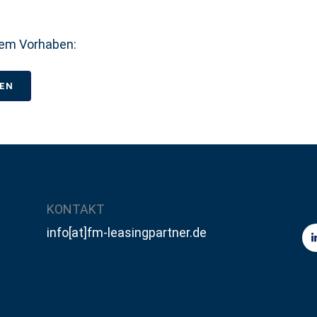
hrem Vorhaben:
DEN
KONTAKT
info[at]fm-leasingpartner.de