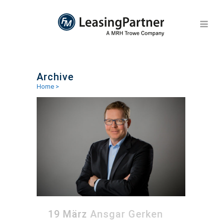
Archive
Home
>
19 März
Ansgar Gerken